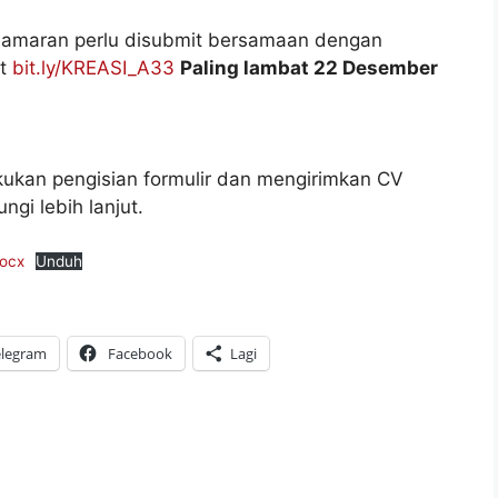
t lamaran perlu disubmit bersamaan dengan
ut
bit.ly/KREASI_A33
Paling lambat 22 Desember
kukan pengisian formulir dan mengirimkan CV
gi lebih lanjut.
docx
Unduh
elegram
Facebook
Lagi