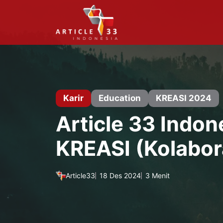
Langsung
ke
isi
Karir
Education
KREASI 2024
Article 33 Indon
KREASI (Kolabor
Article33
18 Des 2024
3 Menit