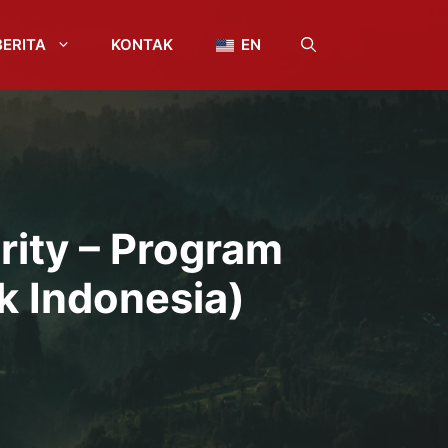
BERITA
KONTAK
EN
urity – Program
k Indonesia)