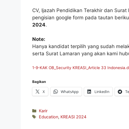
CV, Ijazah Pendidikan Terakhir dan Sura
pengisian google form pada tautan berik
2024
.
Note:
Hanya kandidat terpilih yang sudah mela
serta Surat Lamaran yang akan kami hubun
1-9-KAK OB_Security KREASI_Article 33 Indonesia.
Bagikan
X
WhatsApp
LinkedIn
T
Kategori
Karir
Tag
Education
,
KREASI 2024