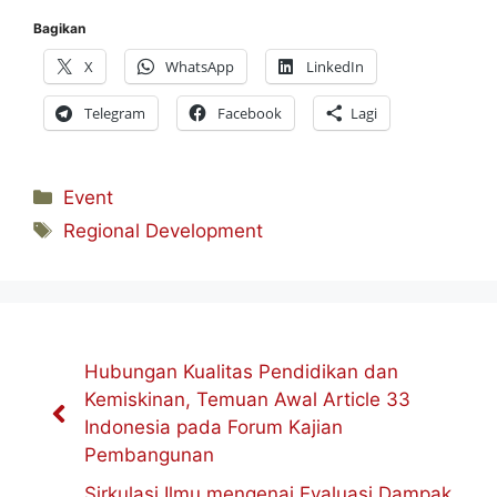
Bagikan
X
WhatsApp
LinkedIn
Telegram
Facebook
Lagi
Kategori
Event
Tag
Regional Development
Hubungan Kualitas Pendidikan dan
Kemiskinan, Temuan Awal Article 33
Indonesia pada Forum Kajian
Pembangunan
Sirkulasi Ilmu mengenai Evaluasi Dampak