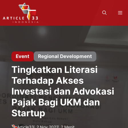
Langsung
ke
M
isi
Event
Regional Development
Tingkatkan Literasi
Terhadap Akses
Investasi dan Advokasi
Pajak Bagi UKM dan
Startup
Article33
2 Nov 2022
2 Menit