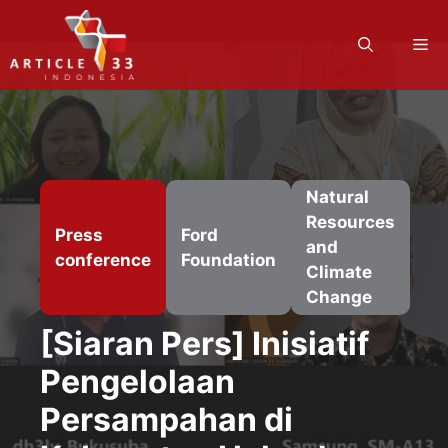
Skip
to
M
content
Natural
Resources
Press
Ford
and
conference
Foundation
Climate
Change
[Siaran Pers] Inisiatif
Pengelolaan
Persampahan di