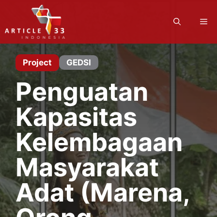
Langsung
ke
M
isi
Project
GEDSI
Penguatan
Kapasitas
Kelembagaan
Masyarakat
Adat (Marena,