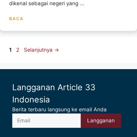
dikenal sebagai negeri yang ...
BACA
Halaman
Halaman
1
2
Selanjutnya
→
Langganan Article 33
Indonesia
Berita terbaru langsung ke email Anda