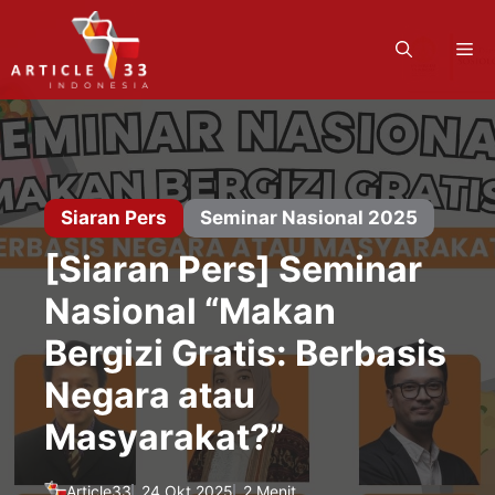
Langsung
ke
M
isi
Siaran Pers
Seminar Nasional 2025
[Siaran Pers] Seminar
Nasional “Makan
Bergizi Gratis: Berbasis
Negara atau
Masyarakat?”
Article33
24 Okt 2025
2 Menit