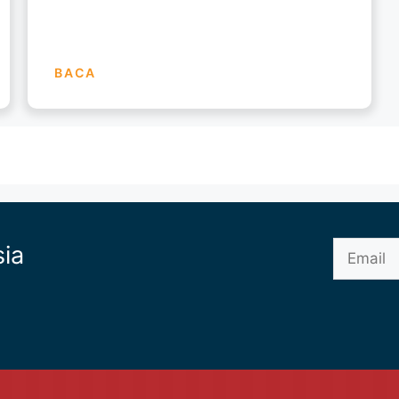
BACA
sia