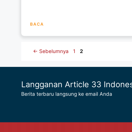
BACA
Halaman
Halaman
←
Sebelumnya
1
2
Langganan Article 33 Indone
Berita terbaru langsung ke email Anda