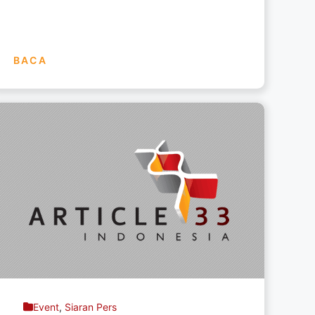
BACA
Event
,
Siaran Pers