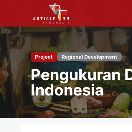
Langsung
ke
isi
Project
Regional Development
Pengukuran Di
Indonesia