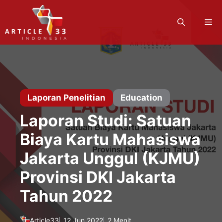
Langsung
ke
M
isi
Laporan Penelitian
Education
Laporan Studi: Satuan
Biaya Kartu Mahasiswa
Jakarta Unggul (KJMU)
Provinsi DKI Jakarta
Tahun 2022
Article33
12 Jun 2022
2 Menit