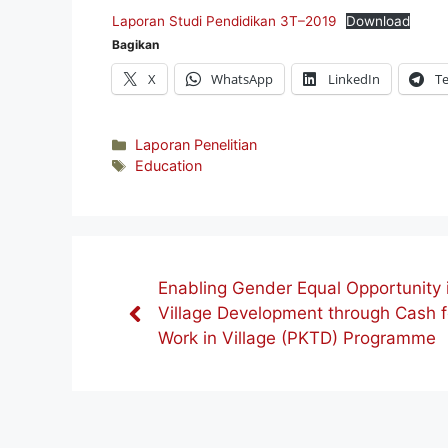
Laporan Studi Pendidikan 3T–2019
Download
Bagikan
X
WhatsApp
LinkedIn
T
Kategori
Laporan Penelitian
Tag
Education
Enabling Gender Equal Opportunity 
Village Development through Cash f
Work in Village (PKTD) Programme