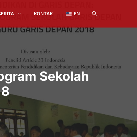
BERITA
KONTAK
EN
rogram Sekolah
18