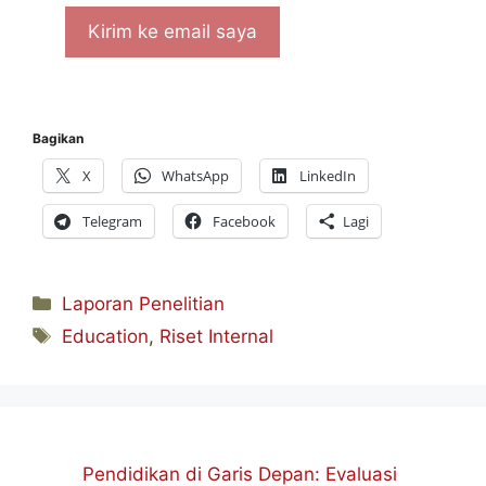
Bagikan
X
WhatsApp
LinkedIn
Telegram
Facebook
Lagi
Kategori
Laporan Penelitian
Tag
Education
,
Riset Internal
Pendidikan di Garis Depan: Evaluasi