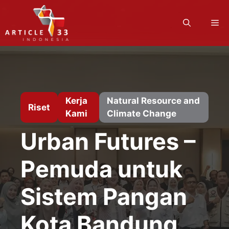
Langsung
ke
M
isi
Kerja
Natural Resource and
Riset
Kami
Climate Change
Urban Futures –
Pemuda untuk
Sistem Pangan
Kota Bandung