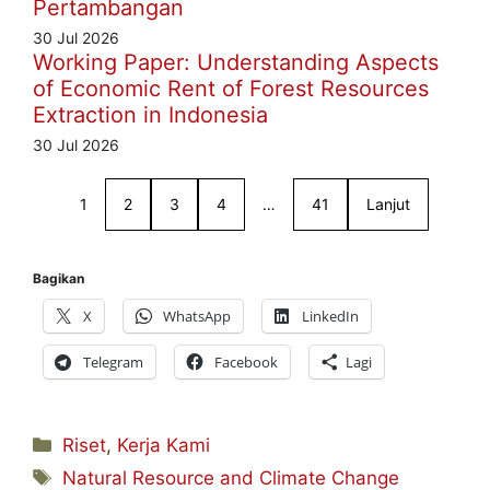
Pertambangan
30 Jul 2026
Working Paper: Understanding Aspects
of Economic Rent of Forest Resources
Extraction in Indonesia
30 Jul 2026
1
2
3
4
…
41
Lanjut
Bagikan
X
WhatsApp
LinkedIn
Telegram
Facebook
Lagi
Kategori
Riset
,
Kerja Kami
Tag
Natural Resource and Climate Change