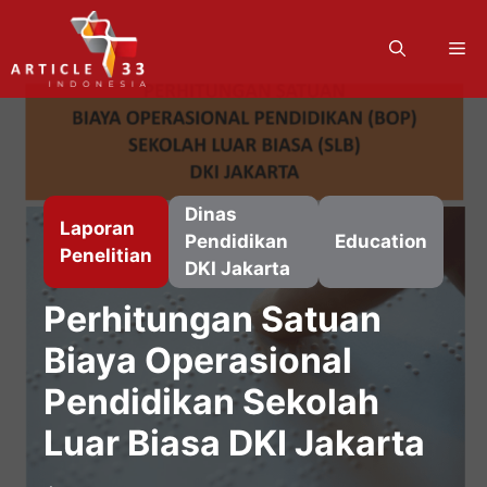
Langsung
ke
M
isi
Dinas
Laporan
Pendidikan
Education
Penelitian
DKI Jakarta
Perhitungan Satuan
Biaya Operasional
Pendidikan Sekolah
Luar Biasa DKI Jakarta