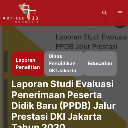
Langsung
ke
M
isi
Dinas
Laporan
Pendidikan
Education
Penelitian
DKI Jakarta
Laporan Studi Evaluasi
Penerimaan Peserta
Didik Baru (PPDB) Jalur
Prestasi DKI Jakarta
Tahun 2020