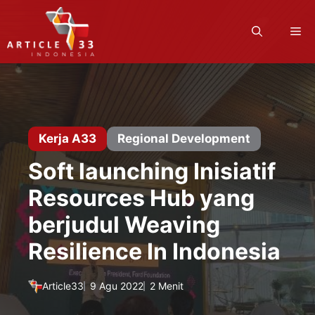
Langsung
ke
M
isi
Kerja A33
Regional Development
Soft launching Inisiatif
Resources Hub yang
berjudul Weaving
Resilience In Indonesia
Article33
9 Agu 2022
2 Menit