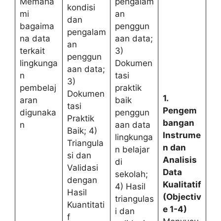
Memaha
pengalam
kondisi
mi
an
dan
bagaima
penggun
pengalam
na data
aan data;
an
terkait
3)
penggun
lingkunga
Dokumen
aan data;
n
tasi
3)
pembelaj
praktik
Dokumen
1.
aran
baik
tasi
Pengem
digunaka
penggun
Praktik
bangan
n
aan data
Baik; 4)
Instrume
lingkunga
Triangula
n dan
n belajar
si dan
Analisis
di
Validasi
Data
sekolah;
dengan
Kualitatif
4) Hasil
Hasil
(Objectiv
triangulas
Kuantitati
e 1-4)
i dan
f