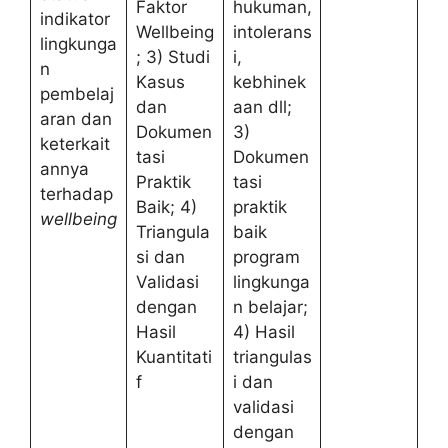
Faktor
hukuman,
indikator
Wellbeing
intolerans
lingkunga
; 3) Studi
i,
n
Kasus
kebhinek
pembelaj
dan
aan dll;
aran dan
Dokumen
3)
keterkait
tasi
Dokumen
annya
Praktik
tasi
terhadap
Baik; 4)
praktik
wellbeing
Triangula
baik
si dan
program
Validasi
lingkunga
dengan
n belajar;
Hasil
4) Hasil
Kuantitati
triangulas
f
i dan
validasi
dengan