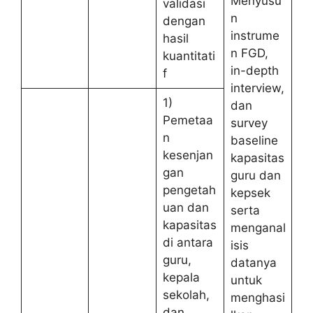
Menyusu
validasi
n
dengan
instrume
hasil
n FGD,
kuantitati
in-depth
f
interview,
1)
dan
Pemetaa
survey
n
baseline
kesenjan
kapasitas
gan
guru dan
pengetah
kepsek
uan dan
serta
kapasitas
menganal
di antara
isis
guru,
datanya
kepala
untuk
sekolah,
menghasi
dan