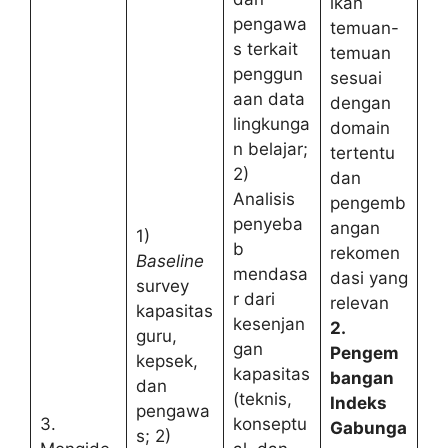
lkan
pengawa
temuan-
s terkait
temuan
penggun
sesuai
aan data
dengan
lingkunga
domain
n belajar;
tertentu
2)
dan
Analisis
pengemb
penyeba
angan
1)
b
rekomen
Baseline
mendasa
dasi yang
survey
r dari
relevan
kapasitas
kesenjan
2.
guru,
gan
Pengem
kepsek,
kapasitas
bangan
dan
(teknis,
Indeks
pengawa
3.
konseptu
Gabunga
s; 2)