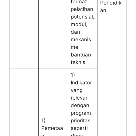
format
Pendidik
pelatihan
an
potensial,
modul,
dan
mekanis
me
bantuan
teknis.
1)
Indikator
yang
relevan
dengan
program
1)
prioritas
Pemetaa
seperti
n
deep-