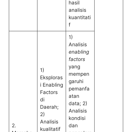
hasil
analisis
kuantitati
f
1)
Analisis
enabling
factors
yang
1)
mempen
Eksploras
garuhi
i Enabling
pemanfa
Factors
atan
di
data; 2)
Daerah;
Analisis
2)
kondisi
Analisis
2.
dan
kualitatif