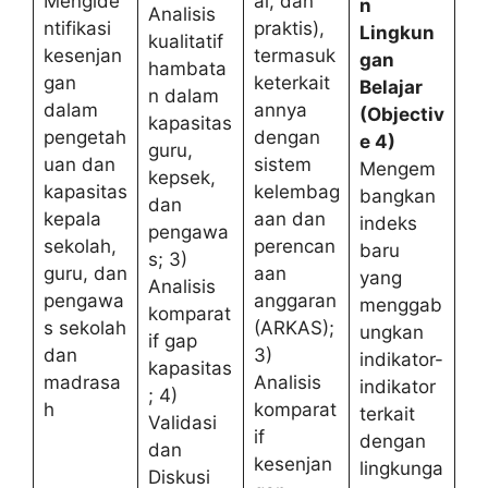
Mengide
al, dan
n
Analisis
ntifikasi
praktis),
Lingkun
kualitatif
kesenjan
termasuk
gan
hambata
gan
keterkait
Belajar
n dalam
dalam
annya
(Objectiv
kapasitas
pengetah
dengan
e 4)
guru,
uan dan
sistem
Mengem
kepsek,
kapasitas
kelembag
bangkan
dan
kepala
aan dan
indeks
pengawa
sekolah,
perencan
baru
s; 3)
guru, dan
aan
yang
Analisis
pengawa
anggaran
menggab
komparat
s sekolah
(ARKAS);
ungkan
if gap
dan
3)
indikator-
kapasitas
madrasa
Analisis
indikator
; 4)
h
komparat
terkait
Validasi
if
dengan
dan
kesenjan
lingkunga
Diskusi