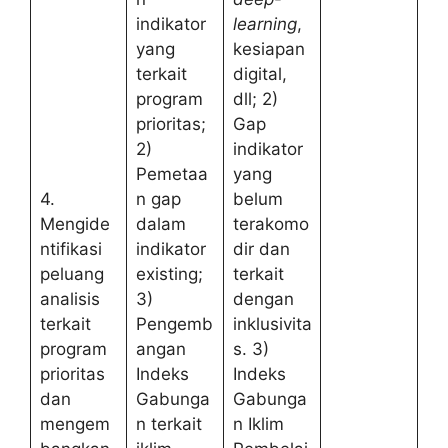
indikator
learning
,
yang
kesiapan
terkait
digital,
program
dll; 2)
prioritas;
Gap
2)
indikator
Pemetaa
yang
4.
n gap
belum
Mengide
dalam
terakomo
ntifikasi
indikator
dir dan
peluang
existing;
terkait
analisis
3)
dengan
terkait
Pengemb
inklusivita
program
angan
s. 3)
prioritas
Indeks
Indeks
dan
Gabunga
Gabunga
mengem
n terkait
n Iklim