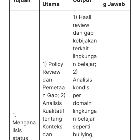
Tujuan
Output
Utama
g Jawab
1) Hasil
review
dan gap
kebijakan
terkait
lingkunga
1) Policy
n belajar;
Review
2)
dan
Analisis
Pemetaa
kondisi
n Gap; 2)
per
Analisis
domain
Kualitatif
lingkunga
1.
tentang
n belajar
Mengana
Konteks
seperti
lisis
dan
bullying,
status