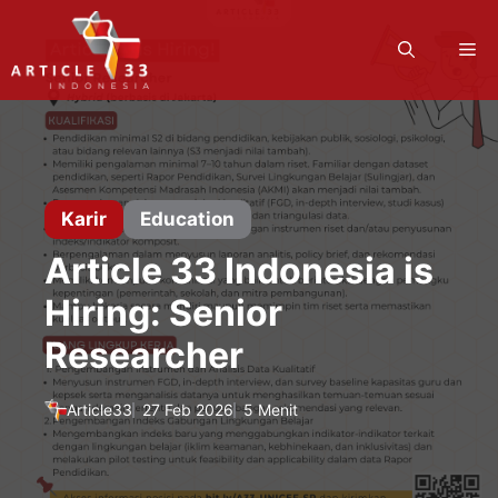
Langsung
ke
M
isi
Karir
Education
Article 33 Indonesia is
Hiring: Senior
Researcher
Article33
27 Feb 2026
5 Menit