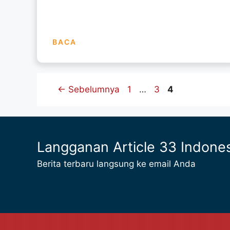
BACA
Halaman
Halaman
Halaman
←
Sebelumnya
1
…
3
4
Langganan Article 33 Indone
Berita terbaru langsung ke email Anda