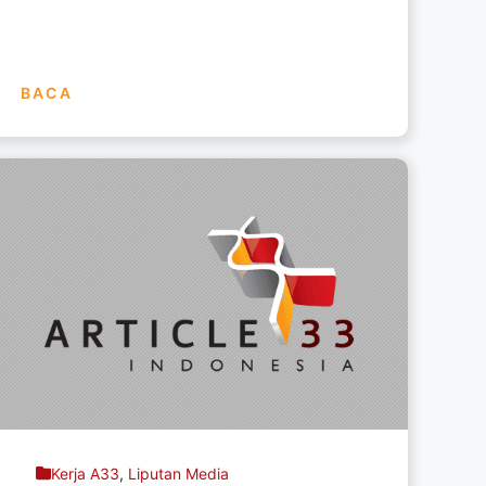
BACA
Kerja A33
,
Liputan Media