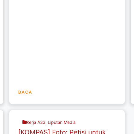
BACA
Kerja A33
,
Liputan Media
[KOMPAS] Foto: Petisi untuk