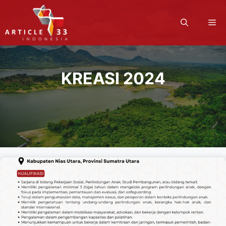
Langsung
ke
M
isi
KREASI 2024