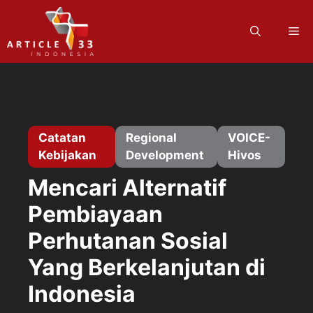
Langsung
ke
M
isi
Catatan
Regional
VOICE-
Kebijakan
Development
Hivos
Mencari Alternatif
Pembiayaan
Perhutanan Sosial
Yang Berkelanjutan di
Indonesia