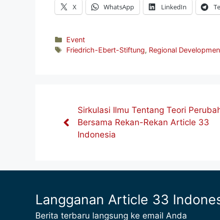
X
WhatsApp
LinkedIn
T
Kategori
Event
Tag
Friedrich-Ebert-Stiftung
,
Regional Developmen
Sirkulasi Ilmu Tentang Teori Peruba
Bersama Rekan-Rekan Article 33
Indonesia
Langganan Article 33 Indone
Berita terbaru langsung ke email Anda