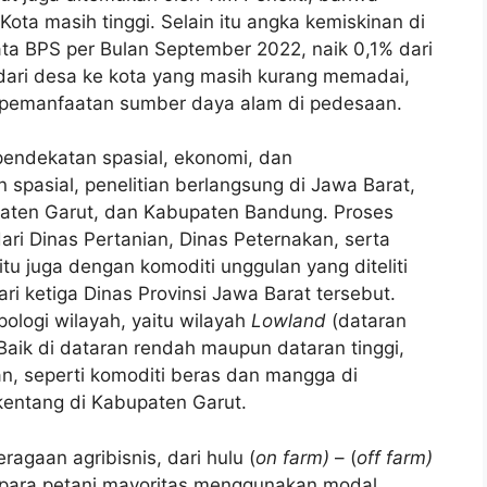
a masih tinggi. Selain itu angka kemiskinan di
ta BPS per Bulan September 2022, naik 0,1% dari
dari desa ke kota yang masih kurang memadai,
 pemanfaatan sumber daya alam di pedesaan.
pendekatan spasial, ekonomi, dan
spasial, penelitian berlangsung di Jawa Barat,
aten Garut, dan Kabupaten Bandung. Proses
ri Dinas Pertanian, Dinas Peternakan, serta
tu juga dengan komoditi unggulan yang diteliti
ri ketiga Dinas Provinsi Jawa Barat tersebut.
pologi wilayah, yaitu wilayah
Lowland
(dataran
 Baik di dataran rendah maupun dataran tinggi,
an, seperti komoditi beras dan mangga di
kentang di Kabupaten Garut.
gaan agribisnis, dari hulu (
on farm)
– (
off farm)
ha para petani mayoritas menggunakan modal