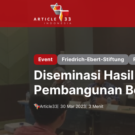
Langsung
ke
isi
Event
Friedrich-Ebert-Stiftung
Diseminasi Hasi
Pembangunan Be
Article33
30 Mar 2023
3 Menit