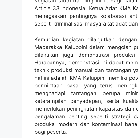
Kegiatan studi banding ini terbagi dala
Article 33 Indonesia, Ketua Adat KMA Ka
menegaskan pentingnya kolaborasi an
seperti kriminalisasi masyarakat adat da
Kemudian kegiatan dilanjutkan denga
Mabarakka Kaluppini dalam mengolah gul
dilakukan juga demonstrasi produksi
Harapannya, demonstrasi ini dapat mem
teknik produksi manual dan tantangan ya
hal ini adalah KMA Kaluppini memiliki p
permintaan pasar yang terus mening
menghadapi tantangan berupa mini
keterampilan penyadapan, serta kual
memerlukan peningkatan kapasitas dan d
pengalaman penting seperti strategi 
produksi modern dan kontaminasi bahan
bagi peserta.