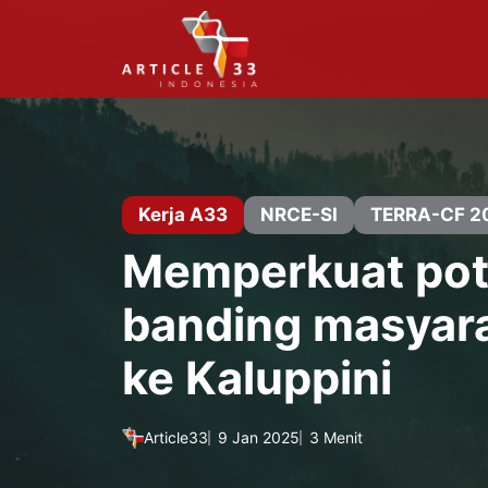
Langsung
ke
isi
Kerja A33
NRCE-SI
TERRA-CF 2
Memperkuat poten
banding masyara
ke Kaluppini
Article33
9 Jan 2025
3 Menit