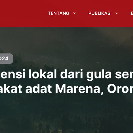
TENTANG
PUBLIKASI
024
si lokal dari gula se
kat adat Marena, Oro