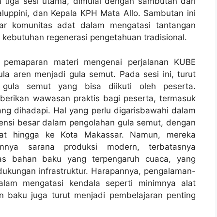
m tiga sesi utama, dimulai dengan sambutan dari
luppini, dan Kepala KPH Mata Allo. Sambutan ini
tar komunitas adat dalam mengatasi tantangan
n kebutuhan regenerasi pengetahuan tradisional.
n pemaparan materi mengenai perjalanan KUBE
a aren menjadi gula semut. Pada sesi ini, turut
 gula semut yang bisa diikuti oleh peserta.
berikan wawasan praktis bagi peserta, termasuk
ng dihadapi. Hal yang perlu digarisbawahi dalam
otensi besar dalam pengolahan gula semut, dengan
kat hingga ke Kota Makassar. Namun, mereka
mnya sarana produksi modern, terbatasnya
itas bahan baku yang terpengaruh cuaca, yang
ukungan infrastruktur. Harapannya, pengalaman-
dalam mengatasi kendala seperti minimnya alat
 baku juga turut menjadi pembelajaran penting