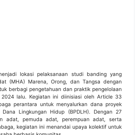
g, dan Tangsa bersama KMA Kaluppini dan KPH Mata
enjadi lokasi pelaksanaan studi banding yang
at (MHA) Marena, Orong, dan Tangsa dengan
tuk berbagi pengetahuan dan praktik pengelolaan
4 lalu. Kegiatan ini diinisiasi oleh Article 33
mbaga perantara untuk menyalurkan dana proyek
 Dana Lingkungan Hidup (BPDLH). Dengan 27
in adat, pemuda adat, perempuan adat, serta
aga, kegiatan ini menandai upaya kolektif untuk
saha berbasis komunitas.