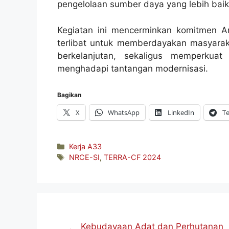
pengelolaan sumber daya yang lebih baik
Kegiatan ini mencerminkan komitmen Ar
terlibat untuk memberdayakan masyaraka
berkelanjutan, sekaligus memperkua
menghadapi tantangan modernisasi.
Bagikan
X
WhatsApp
LinkedIn
T
Kategori
Kerja A33
Tag
NRCE-SI
,
TERRA-CF 2024
Kebudayaan Adat dan Perhutanan