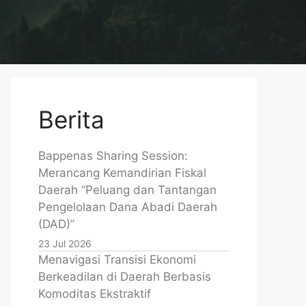
Proses demontstrasi pembuatan gula semut
Berita
Bappenas Sharing Session:
Merancang Kemandirian Fiskal
Daerah “Peluang dan Tantangan
Pengelolaan Dana Abadi Daerah
(DAD)”
23 Jul 2026
Menavigasi Transisi Ekonomi
Berkeadilan di Daerah Berbasis
Komoditas Ekstraktif