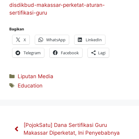
disdikbud-makassar-perketat-aturan-
sertifikasi-guru
Bagikan
X
WhatsApp
LinkedIn
Telegram
Facebook
Lagi
Kategori
Liputan Media
Tag
Education
[PojokSatu] Dana Sertifikasi Guru
Makassar Diperketat, Ini Penyebabnya