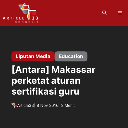
Langsung
ke
M
isi
Liputan Media
Education
[Antara] Makassar
perketat aturan
sertifikasi guru
Article33
8 Nov 2016
2 Menit