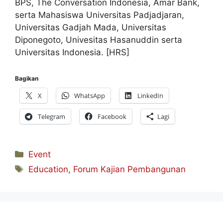
BPS, The Conversation Indonesia, Amar Bank,
serta Mahasiswa Universitas Padjadjaran,
Universitas Gadjah Mada, Universitas
Diponegoto, Univesitas Hasanuddin serta
Universitas Indonesia. [HRS]
Bagikan
X
WhatsApp
LinkedIn
Telegram
Facebook
Lagi
Kategori
Event
Tag
Education
,
Forum Kajian Pembangunan